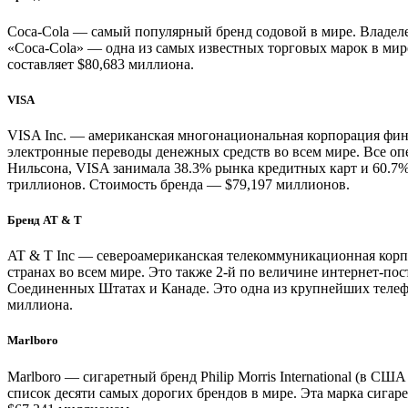
Coca-Cola — самый популярный бренд содовой в мире. Владел
«Coca-Cola» — одна из самых известных торговых марок в мир
составляет $80,683 миллиона.
VISA
VISA Inc. — американская многонациональная корпорация фи
электронные переводы денежных средств во всем мире. Все опе
Нильсона, VISA занимала 38.3% рынка кредитных карт и 60.7%
триллионов. Стоимость бренда — $79,197 миллионов.
Бренд AT & T
AT & T Inc — североамериканская телекоммуникационная кор
странах во всем мире. Это также 2-й по величине интернет-п
Соединенных Штатах и Канаде. Это одна из крупнейших телеф
миллиона.
Marlboro
Marlboro — сигаретный бренд Philip Morris International (в США
список десяти самых дорогих брендов в мире. Эта марка сигар