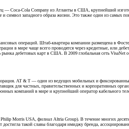
ец — Coca-Cola Company из Атланты в США, крупнейший изгото
е и символ западного образа жизни. Это также один из самых п
нансовых операций. Штаб-квартира компании размещена в Фост
рации в мире чаще всего проводятся через кредитные, или дебет
 рынка дебетовых карт в США. В 2009 глобальная сеть VisaNet 
порация. AT & T — один из ведущих мобильных и фиксированны
оставщик для частных, правительственных и корпоративных орг
онных компаний в мире и крупнейший оператор кабельного теле
 Philip Morris USA, филиал Altria Group). В течение многих деся
ет достигла такой славы благодаря имиджу бренда, ассоциирова