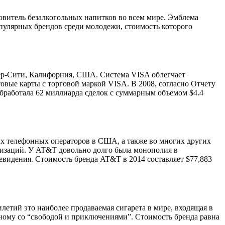
витель безалкогольных напитков во всем мире. Эмблема
опулярных брендов среди молодежи, стоимость которого
ер-Сити, Калифорния, США. Система VISA облегчает
овые карты с торговой маркой VISA. В 2008, согласно Отчету
обработала 62 миллиарда сделок с суммарным объемом $4.4
х телефонных операторов в США, а также во многих других
анизаций. У AT&T довольно долго была монополия в
видения. Стоимость бренда AT&T в 2014 составляет $77,883
тилетий это наиболее продаваемая сигарета в мире, входящая в
нному со “свободой и приключениями”. Стоимость бренда равна