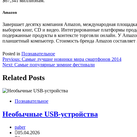
$67,341 миллионам.
Amazon
Завершает десятку компания Amazon, международная площадка
выбором книг, CD и видео. Интегрированные платформы прода
подержанные продукты в контексте торговли онлайн. У Amazon
планшетный компьютер. Стоимость бренда Amazon составляет 
Posted in
Познавательное
Навигация
Previous:
Самые лучшие новинки мира смартфонов 2014
Next:
Самые популярные зимние фестивали
по
записям
Related Posts
Познавательное
Необычные USB-устройства
paber
05.04.2026