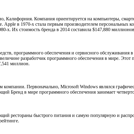
но, Калифорния. Компания ориентируется на компьютеры, смарт
. Apple в 1970-х стала первым производителем персональных к
0-х. Их стоимость бренда в 2014 составила $147,880 миллионов
дств, программного обеспечения и сервисного обслуживания в 
величине разработчик программного обеспечения в мире. Этот п
7,541 миллион.
м компании. Первоначально, Microsoft Windows являлся графи
ий Бренд в мире программного обеспечения занимает четвертое 
ющий рестораны быстрого питания и самую популярную и распро
рейтинге.