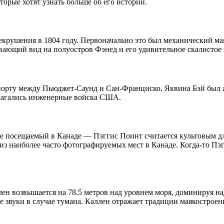
торые хотят узнать больше об его истории.
лекрушения в 1804 году. Первоначально это был механический ма
ывающий вид на полуостров Фэнед и его удивительное скалистое
орту между Пьюджет-Саунд и Сан-Франциско. Яквина Бэй был акти
полагались инженерные войска США.
е посещаемый в Канаде — Пэггис Поинт считается культовым дл
о из наиболее часто фотографируемых мест в Канаде. Когда-то
 возвышается на 78.5 метров над уровнем моря, доминируя над
е звуки в случае тумана. Каллен отражает традиции маякостроен