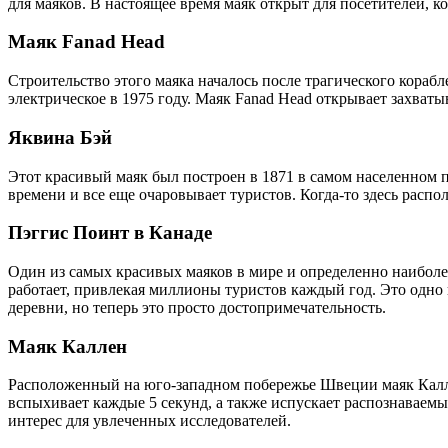
для маяков. В настоящее время маяк открыт для посетителей, ко
Маяк Fanad Head
Строительство этого маяка началось после трагического кораб
электрическое в 1975 году. Маяк Fanad Head открывает захват
Яквина Бэй
Этот красивый маяк был построен в 1871 в самом населенном п
времени и все еще очаровывает туристов. Когда-то здесь рас
Пэггис Поинт в Канаде
Один из самых красивых маяков в мире и определенно наиболе
работает, привлекая миллионы туристов каждый год. Это одн
деревни, но теперь это просто достопримечательность.
Маяк Каллен
Расположенный на юго-западном побережье Швеции маяк Каллен
вспыхивает каждые 5 секунд, а также испускает распознаваемы
интерес для увлеченных исследователей.