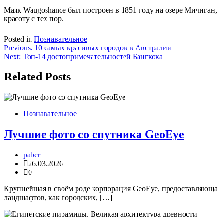
Маяк Waugoshance был построен в 1851 году на озере Мичига
красоту с тех пор.
Posted in
Познавательное
Навигация
Previous:
10 самых красивых городов в Австралии
Next:
Топ-14 достопримечательностей Бангкока
по
записям
Related Posts
Познавательное
Лучшие фото со спутника GeoEye
paber
26.03.2026
0
Крупнейшая в своём роде корпорация GeoEye, предоставляющая
ландшафтов, как городских, […]