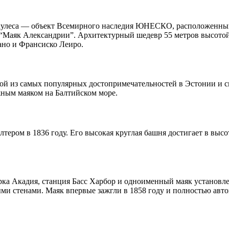
кулеса — объект Всемирного наследия ЮНЕСКО, расположенный 
 “Маяк Александрии”. Архитектурный шедевр 55 метров высото
ано и Франсиско Леиро.
ой из самых популярных достопримечательностей в Эстонии и си
ным маяком на Балтийском море.
тером в 1836 году. Его высокая круглая башня достигает в высо
ка Акадия, станция Басс Харбор и одноименный маяк установле
 стенами. Маяк впервые зажгли в 1858 году и полностью автом