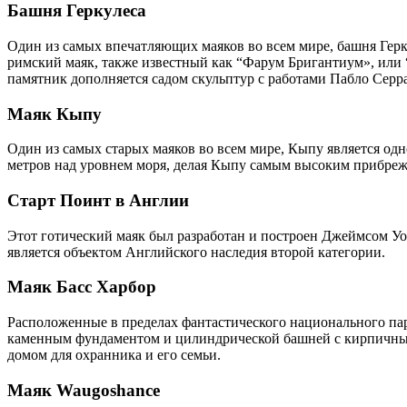
Башня Геркулеса
Один из самых впечатляющих маяков во всем мире, башня Гер
римский маяк, также известный как “Фарум Бригантиум», или
памятник дополняется садом скульптур с работами Пабло Серр
Маяк Кыпу
Один из самых старых маяков во всем мире, Кыпу является одн
метров над уровнем моря, делая Кыпу самым высоким прибреж
Старт Поинт в Англии
Этот готический маяк был разработан и построен Джеймсом Уол
является объектом Английского наследия второй категории.
Маяк Басс Харбор
Расположенные в пределах фантастического национального пар
каменным фундаментом и цилиндрической башней с кирпичными
домом для охранника и его семьи.
Маяк Waugoshance