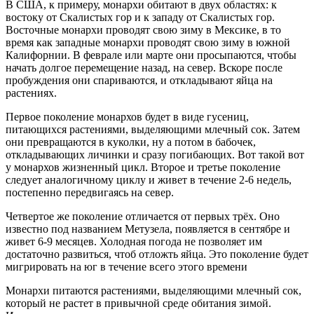
В США, к примеру, монархи обитают в двух областях: к
востоку от Скалистых гор и к западу от Скалистых гор.
Восточные монархи проводят свою зиму в Мексике, в то
время как западные монархи проводят свою зиму в южной
Калифорнии. В феврале или марте они просыпаются, чтобы
начать долгое перемещение назад, на север. Вскоре после
пробуждения они спариваются, и откладывают яйца на
растениях.
Первое поколение монархов будет в виде гусениц,
питающихся растениями, выделяющими млечный сок. Затем
они превращаются в куколки, ну а потом в бабочек,
откладывающих личинки и сразу погибающих. Вот такой вот
у монархов жизненный цикл. Второе и третье поколение
следует аналогичному циклу и живет в течение 2-6 недель,
постепенно передвигаясь на север.
Четвертое же поколение отличается от первых трёх. Оно
известно под названием Метузела, появляется в сентябре и
живет 6-9 месяцев. Холодная погода не позволяет им
достаточно развиться, чтоб отложть яйца. Это поколение будет
мигрировать на юг в течение всего этого времени
Монархи питаются растениями, выделяющими млечный сок,
который не растет в привычной среде обитания зимой.