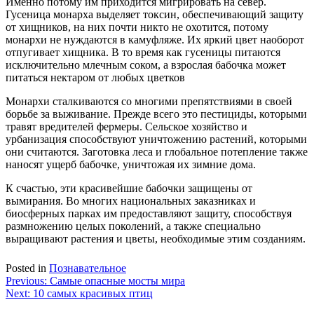
Именно потому им приходится мигрировать на север.
Гусеница монарха выделяет токсин, обеспечивающий защиту
от хищников, на них почти никто не охотится, потому
монархи не нуждаются в камуфляже. Их яркий цвет наоборот
отпугивает хищника. В то время как гусеницы питаются
исключительно млечным соком, а взрослая бабочка может
питаться нектаром от любых цветков
Монархи сталкиваются со многими препятствиями в своей
борьбе за выживание. Прежде всего это пестициды, которыми
травят вредителей фермеры. Сельское хозяйство и
урбанизация способствуют уничтожению растений, которыми
они считаются. Заготовка леса и глобальное потепление также
наносят ущерб бабочке, уничтожая их зимние дома.
К счастью, эти красивейшие бабочки защищены от
вымирания. Во многих национальных заказниках и
биосферных парках им предоставляют защиту, способствуя
размножению целых поколений, а также специально
выращивают растения и цветы, необходимые этим созданиям.
Posted in
Познавательное
Навигация
Previous:
Самые опасные мосты мира
Next:
10 самых красивых птиц
по