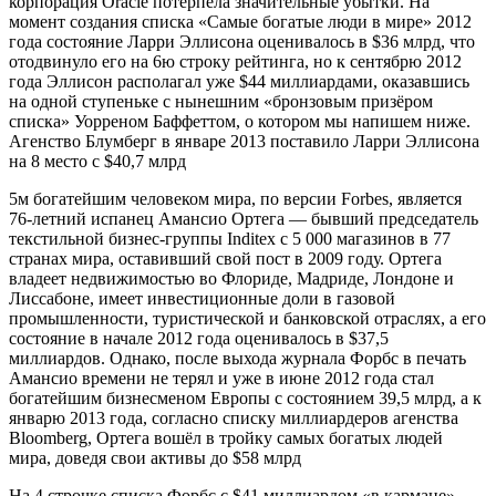
корпорация Oracle потерпела значительные убытки. На
момент создания списка «Самые богатые люди в мире» 2012
года состояние Ларри Эллисона оценивалось в $36 млрд, что
отодвинуло его на 6ю строку рейтинга, но к сентябрю 2012
года Эллисон располагал уже $44 миллиардами, оказавшись
на одной ступеньке с нынешним «бронзовым призёром
списка» Уорреном Баффеттом, о котором мы напишем ниже.
Агенство Блумберг в январе 2013 поставило Ларри Эллисона
на 8 место с $40,7 млрд
5м богатейшим человеком мира, по версии Forbes, является
76-летний испанец Амансио Ортега — бывший председатель
текстильной бизнес-группы Inditex с 5 000 магазинов в 77
странах мира, оставивший свой пост в 2009 году. Ортега
владеет недвижимостью во Флориде, Мадриде, Лондоне и
Лиссабоне, имеет инвестиционные доли в газовой
промышленности, туристической и банковской отраслях, а его
состояние в начале 2012 года оценивалось в $37,5
миллиардов. Однако, после выхода журнала Форбс в печать
Амансио времени не терял и уже в июне 2012 года стал
богатейшим бизнесменом Европы с состоянием 39,5 млрд, а к
январю 2013 года, согласно списку миллиардеров агенства
Bloomberg, Ортега вошёл в тройку самых богатых людей
мира, доведя свои активы до $58 млрд
На 4 строчке списка Форбс с $41 миллиардом «в кармане»