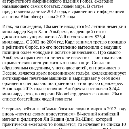
авторитетного американского издания Forbes, ежегодно
называющего самых богатых людей мира. В статье
представлены данные 2012 года, в сравнении с информацией
агенства Bloomberg начала 2013 года
Итак, на последнем, 10м месте находится 92-летний немецкий
миллиардер Карл Ханс Альбрехт, владеющий сетью
дисконтных супермаркетов Aldi и состоянием $25,4
миллиарда. C 2002 по 2004 год Карл занимал третью позицию
в рейтинге Форбс, но его постепенно вытеснили с ведущих
позиций более молодые и богатые бизнесмены. Про самого
Альбрехта практически ничего не известно — он тщательно
скрывает свою личную жизнь от папарацци. Согласно
обрывочным сведениям, у него двое детей, он проживает в
Эссене, является ярым поклонником гольфа, коллекционирует
антикварные печатные машинки и выращивает у себя дома
орхидеи в специально построенной с этой целью оранжерее.
На январь 2013 года состояние Альбрехта составляло $24,4
миллиарда, что, по версии Bloomberg, делает его лишь 23м в
списке богатейших людей планеты
9 строчку рейтинга «Самые богатые люди в мире» в 2012 году
вновь «почтил своим присутствием» 84-летний китайский
магнат и филантроп Ли Кашин (или Ка-Шин), который
практически ежегодно то появляется, то исчезает из списка 10