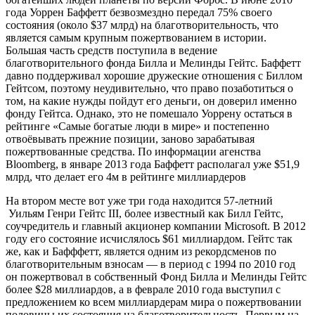
года Уоррен Баффетт безвозмездно передал 75% своего
состояния (около $37 млрд) на благотворительность, что
является самым крупным пожертвованием в истории.
Большая часть средств поступила в ведение
благотворительного фонда Билла и Мелинды Гейтс. Баффетт
давно поддерживал хорошие дружеские отношения с Биллом
Гейтсом, поэтому неудивительно, что право позаботиться о
том, на какие нужды пойдут его деньги, он доверил именно
фонду Гейтса. Однако, это не помешало Уоррену остаться в
рейтинге «Самые богатые люди в мире» и постепенно
отвоёвывать прежние позиции, заново зарабатывая
пожертвованные средства. По информации агенства
Bloomberg, в январе 2013 года Баффетт располагал уже $51,9
млрд, что делает его 4м в рейтинге миллиардеров
На втором месте вот уже три года находится 57-летний
Уильям Генри Гейтс III, более известный как Билл Гейтс,
соучредитель и главный акционер компании Microsoft. В 2012
году его состояние исчислялось $61 миллиардом. Гейтс так
же, как и Бафффетт, является одним из рекордсменов по
благотворительным взносам — в период с 1994 по 2010 год
он пожертвовал в собственный Фонд Билла и Мелинды Гейтс
более $28 миллиардов, а в феврале 2010 года выступил с
предложением ко всем миллиардерам мира о пожертвовании
половины их состояния на благотворительность. Первым на