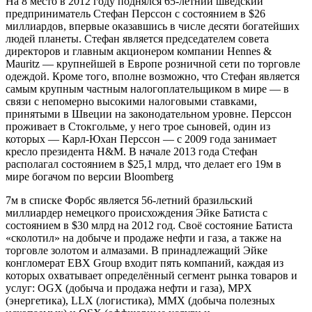
На 8 место в 2012 году поднялся 65-летний шведский
предприниматель Стефан Перссон с состоянием в $26
миллиардов, впервые оказавшись в числе десяти богатейших
людей планеты. Стефан является председателем совета
директоров и главным акционером компании Hennes &
Mauritz — крупнейшей в Европе розничной сети по торговле
одеждой. Кроме того, вполне возможно, что Стефан является
самым крупным частным налогоплательщиком в мире — в
связи с непомерно высокими налоговыми ставками,
принятыми в Швеции на законодательном уровне. Перссон
проживает в Стокгольме, у него трое сыновей, один из
которых — Карл-Юхан Перссон — с 2009 года занимает
кресло президента H&M. В начале 2013 года Стефан
располагал состоянием в $25,1 млрд, что делает его 19м в
мире богачом по версии Bloomberg
7м в списке Форбс является 56-летний бразильский
миллиардер немецкого происхождения Эйке Батиста с
состоянием в $30 млрд на 2012 год. Своё состояние Батиста
«сколотил» на добыче и продаже нефти и газа, а также на
торговле золотом и алмазами. В принадлежащий Эйке
конгломерат EBX Group входит пять компаний, каждая из
которых охватывает определённый сегмент рынка товаров и
услуг: OGX (добыча и продажа нефти и газа), MPX
(энергетика), LLX (логистика), MMX (добыча полезных