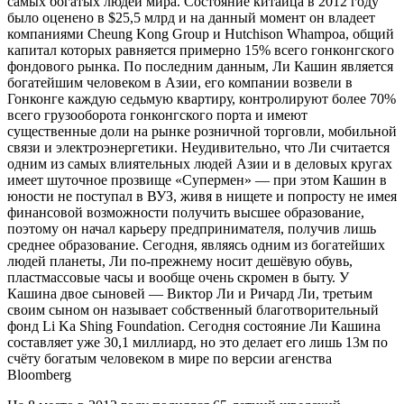
самых богатых людей мира. Состояние китайца в 2012 году
было оценено в $25,5 млрд и на данный момент он владеет
компаниями Cheung Kong Group и Hutchison Whampoa, общий
капитал которых равняется примерно 15% всего гонконгского
фондового рынка. По последним данным, Ли Кашин является
богатейшим человеком в Азии, его компании возвели в
Гонконге каждую седьмую квартиру, контролируют более 70%
всего грузооборота гонконгского порта и имеют
существенные доли на рынке розничной торговли, мобильной
связи и электроэнергетики. Неудивительно, что Ли считается
одним из самых влиятельных людей Азии и в деловых кругах
имеет шуточное прозвище «Супермен» — при этом Кашин в
юности не поступал в ВУЗ, живя в нищете и попросту не имея
финансовой возможности получить высшее образование,
поэтому он начал карьеру предпринимателя, получив лишь
среднее образование. Сегодня, являясь одним из богатейших
людей планеты, Ли по-прежнему носит дешёвую обувь,
пластмассовые часы и вообще очень скромен в быту. У
Кашина двое сыновей — Виктор Ли и Ричард Ли, третьим
своим сыном он называет собственный благотворительный
фонд Li Ka Shing Foundation. Сегодня состояние Ли Кашина
составляет уже 30,1 миллиард, но это делает его лишь 13м по
счёту богатым человеком в мире по версии агенства
Bloomberg