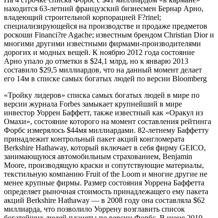
находится 63-летний французский бизнесмен Бернар Арно,
владеющий строительной корпорацией F?rinel;
специализирующейся на производстве и продаже предметов
роскоши Financi?re Agache; известным брендом Christian Dior и
многими другими известными фирмами-производителями
дорогих и модных вещей. К ноябрю 2012 года состояние
Арно упало до отметки в $24,1 млрд, но к январю 2013
составило $29,5 миллиардов, что на данный момент делает
его 14м в списке самых богатых людей по версии Bloomberg
«Тройку лидеров» списка самых богатых людей в мире по
версии журнала Forbes замыкает крупнейший в мире
инвестор Уоррен Баффетт, также известный как «Оракул из
Омахи», состояние которого на момент составления рейтинга
Форбс измерялось $44мя миллиардами. 82-летнему Баффетту
принадлежит контрольный пакет акций конгломерата
Berkshire Hathaway, который включает в себя фирму GEICO,
занимающуюся автомобильным страхованием, Benjamin
Moore, производящую краски и сопутствующие материалы,
текстильную компанию Fruit of the Loom и многие другие не
менее крупные фирмы. Размер состояния Уоррена Баффетта
определяет рыночная стоимость принадлежащего ему пакета
акций Berkshire Hathaway — в 2008 году она составляла $62
миллиарда, что позволило Уоррену возглавить список
богатейших людей планеты по версии Форбс. В июне 2010