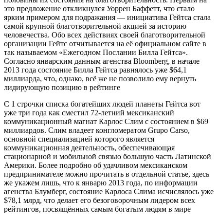
это предложение откликнулся Уоррен Баффетт, что стало
ярким примером для подражания — инициатива Гейтса стала
самой крупной благотворительной акцией за историю
человечества. Обо всех действиях своей благотворительной
организации Гейтс отчитывается на её официальном сайте в
так называемом «Ежегодном Послании Билла Гейтса».
Согласно январским данным агенства Bloomberg, в начале
2013 года состояние Билла Гейтса равнялось уже $64,1
миллиарда, что, однако, всё же не позволило ему вернуть
лидирующую позицию в рейтинге
С 1 строчки списка богатейших людей планеты Гейтса вот
уже три года как сместил 72-летний мексиканский
коммуникационный магнат Карлос Слим с состоянием в $69
миллиардов. Слим владеет конгломератом Grupo Carso,
основной специализацией которого является
коммуникационная деятельность, обеспечивающая
стационарной и мобильной связью большую часть Латинской
Америки. Более подробно об удачливом мексиканском
предпринимателе можно прочитать в отдельной статье, здесь
же укажем лишь, что к январю 2013 года, по информации
агенства Блумберг, состояние Карлоса Слима исчислялось уже
$78,1 млрд, что делает его безоговорочным лидером всех
рейтингов, посвящённых самым богатым людям в мире