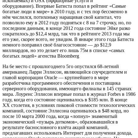
ископаемых) и OSX (оффшорные услуги и
оборудование). Впервые Батиста попал в рейтинг «Самые
богатые люди в мире» в 2010 году, и с тех пор бессменно в
нём числился, потихоньку наращивая свой капитал, что
позволило ему в 2012 году подняться с 8 на 7 строчку, но, по
последним данным, в конце 2012 года состояние Эйке разко
сократилось до $12,4 млрд, так что в рейтинге 2013 года мы
его уже, скорее всего, не увидим. В январе этого года Батиста
немного поправил своё благосостояние — до $12,9
миллиардов, но это делает его лишь 75м в списке «самых
богатых людей» агенства Bloomberg
На 6е место с прошлогоднего 5го опустился 68-летний
американец Ларри Эллисон, являющийся соучредителем и
главой корпорации Oracle — крупнейшего в мире
разработчика программного обеспечения и поставщика
серверного оборудования, имеющего филиалы в 145 странах
мира. Лоуренс Эллисон впервые попал в журнал Forbes в 1986
году, когда его состояние оценивалось в $185 млн. В конце
XX столетия, в условиях пиковой стоимости технологических
компаний, состояние Эллисона оценивалось в $48 млрд, но
после 10 марта 2000 года, когда «лопнул» знаменитый
экономический «пузырь доткомов», образовавшийся в
результате баснословного взлёта акций компаний,
предлагавших использовать Интернет для получения дохода,