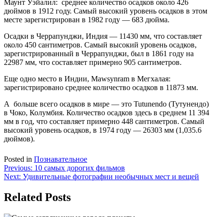
Маунт Уэйалил: среднее количество осадков около 426
дюймов в 1912 году. Самый высокий уровень осадков в этом
месте зарегистрирован в 1982 году — 683 дюйма.
Осадки в Черрапунджи, Индия — 11430 мм, что составляет
около 450 сантиметров. Самый высокий уровень осадков,
зарегистрированный в Черрапунджи, был в 1861 году на
22987 мм, что составляет примерно 905 сантиметров.
Еще одно место в Индии, Mawsynram в Мегхалая:
зарегистрировано среднее количество осадков в 11873 мм.
А больше всего осадков в мире — это Tutunendo (Тутунендо)
в Чоко, Колумбия. Количество осадков здесь в среднем 11 394
мм в год, что составляет примерно 448 сантиметров. Самый
высокий уровень осадков, в 1974 году — 26303 мм (1,035.6
дюймов).
Posted in
Познавательное
Навигация
Previous:
10 самых дорогих фильмов
Next:
Удивительные фотографии необычных мест и вещей
по
записям
Related Posts