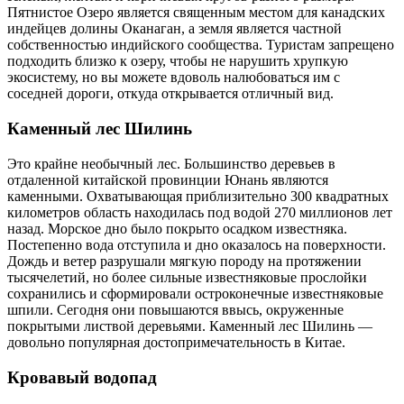
Пятнистое Озеро является священным местом для канадских
индейцев долины Оканаган, а земля является частной
собственностью индийского сообщества. Туристам запрещено
подходить близко к озеру, чтобы не нарушить хрупкую
экосистему, но вы можете вдоволь налюбоваться им с
соседней дороги, откуда открывается отличный вид.
Каменный лес Шилинь
Это крайне необычный лес. Большинство деревьев в
отдаленной китайской провинции Юнань являются
каменными. Охватывающая приблизительно 300 квадратных
километров область находилась под водой 270 миллионов лет
назад. Морское дно было покрыто осадком известняка.
Постепенно вода отступила и дно оказалось на поверхности.
Дождь и ветер разрушали мягкую породу на протяжении
тысячелетий, но более сильные известняковые прослойки
сохранились и сформировали остроконечные известняковые
шпили. Сегодня они повышаются ввысь, окруженные
покрытыми листвой деревьями. Каменный лес Шилинь —
довольно популярная достопримечательность в Китае.
Кровавый водопад