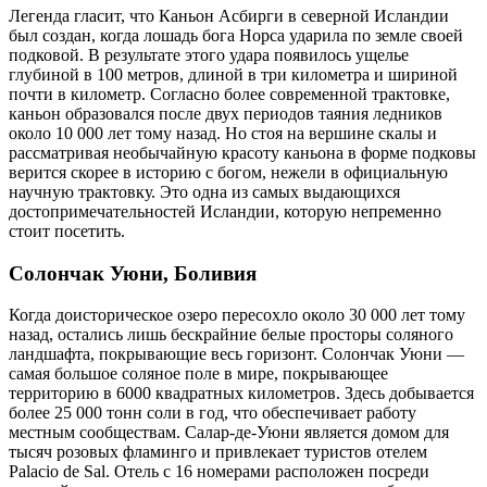
Легенда гласит, что Каньон Асбирги в северной Исландии
был создан, когда лошадь бога Норса ударила по земле своей
подковой. В результате этого удара появилось ущелье
глубиной в 100 метров, длиной в три километра и шириной
почти в километр. Согласно более современной трактовке,
каньон образовался после двух периодов таяния ледников
около 10 000 лет тому назад. Но стоя на вершине скалы и
рассматривая необычайную красоту каньона в форме подковы
верится скорее в историю с богом, нежели в официальную
научную трактовку. Это одна из самых выдающихся
достопримечательностей Исландии, которую непременно
стоит посетить.
Солончак Уюни, Боливия
Когда доисторическое озеро пересохло около 30 000 лет тому
назад, остались лишь бескрайние белые просторы соляного
ландшафта, покрывающие весь горизонт. Солончак Уюни —
самая большое соляное поле в мире, покрывающее
территорию в 6000 квадратных километров. Здесь добывается
более 25 000 тонн соли в год, что обеспечивает работу
местным сообществам. Салар-де-Уюни является домом для
тысяч розовых фламинго и привлекает туристов отелем
Palacio de Sal. Отель с 16 номерами расположен посреди