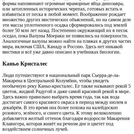
формы напоминают огромные мраморные яйца динозавра,
или затопленных исторических черепах, готовых встать и
избавиться от песка в любой момент. Воображение рождает
множество других мистических объяснений, но на самом деле
эти массы уплотненного осадка сформировались под землей
более 50 млн лет назад. Постепенно окружающий их в песок
оседал, пока Валуны Моераки не появились на поверхности.
Аналогичные валуны можно найти на пляжах в других частях
мира, включая США, Канаду и Россию. Здесь нет никакой
мистики и всё уже давно описано в учебниках биологии.
Каньо Кристалес
Люди путешествуют в национальный парк Сьерра-де-ла-
Макарена в Центральной Колумбии, чтобы увидеть
необычную реку Каньо-кристалес. Ее также называют рекой 5
цветов, жидкой Радугой и даже самой красивой рекой в мире.
Здесь важно правильно выбрать время года, так как вода
достигает самого красивого окраса в период между июлем и
декабрём. В это время она более похожа на калейдоскоп
розового, зелёного, и синего цвета. К этому великолепию
добавляется желтый оттенок благодаря водоросли Макарения
Клавигера, которая живёт на речном дне и цветет под
воздействием солнечных лучей.