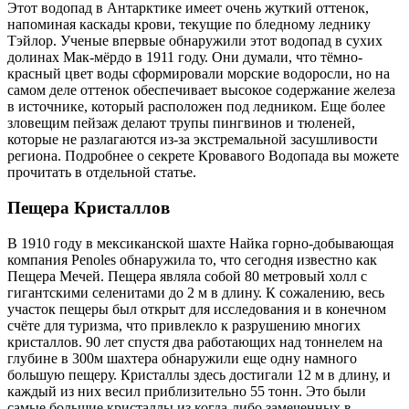
Этот водопад в Антарктике имеет очень жуткий оттенок,
напоминая каскады крови, текущие по бледному леднику
Тэйлор. Ученые впервые обнаружили этот водопад в сухих
долинах Мак-мёрдо в 1911 году. Они думали, что тёмно-
красный цвет воды сформировали морские водоросли, но на
самом деле оттенок обеспечивает высокое содержание железа
в источнике, который расположен под ледником. Еще более
зловещим пейзаж делают трупы пингвинов и тюленей,
которые не разлагаются из-за экстремальной засушливости
региона. Подробнее о секрете Кровавого Водопада вы можете
прочитать в отдельной статье.
Пещера Кристаллов
В 1910 году в мексиканской шахте Найка горно-добывающая
компания Penoles обнаружила то, что сегодня известно как
Пещера Мечей. Пещера являла собой 80 метровый холл с
гигантскими селенитами до 2 м в длину. К сожалению, весь
участок пещеры был открыт для исследования и в конечном
счёте для туризма, что привлекло к разрушению многих
кристаллов. 90 лет спустя два работающих над тоннелем на
глубине в 300м шахтера обнаружили еще одну намного
большую пещеру. Кристаллы здесь достигали 12 м в длину, и
каждый из них весил приблизительно 55 тонн. Это были
самые большие кристаллы из когда-либо замеченных в