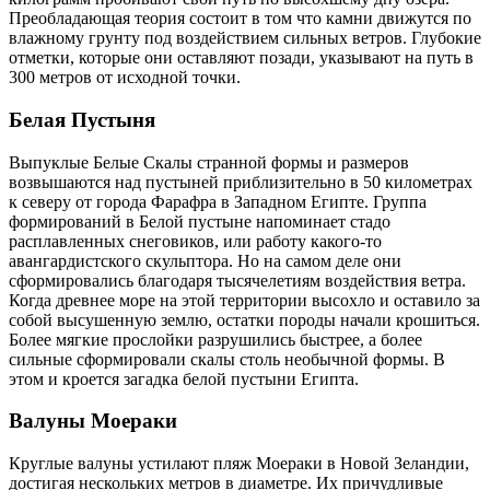
Преобладающая теория состоит в том что камни движутся по
влажному грунту под воздействием сильных ветров. Глубокие
отметки, которые они оставляют позади, указывают на путь в
300 метров от исходной точки.
Белая Пустыня
Выпуклые Белые Скалы странной формы и размеров
возвышаются над пустыней приблизительно в 50 километрах
к северу от города Фарафра в Западном Египте. Группа
формирований в Белой пустыне напоминает стадо
расплавленных снеговиков, или работу какого-то
авангардистского скульптора. Но на самом деле они
сформировались благодаря тысячелетиям воздействия ветра.
Когда древнее море на этой территории высохло и оставило за
собой высушенную землю, остатки породы начали крошиться.
Более мягкие прослойки разрушились быстрее, а более
сильные сформировали скалы столь необычной формы. В
этом и кроется загадка белой пустыни Египта.
Валуны Моераки
Круглые валуны устилают пляж Моераки в Новой Зеландии,
достигая нескольких метров в диаметре. Их причудливые