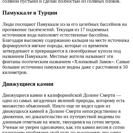
соляной пустыни и сделан полностью из соляных блоков.
Памуккале в Турции
Люди посещают Памуккале из-за его целебных бассейнов на
протяжение тысячелетий. Текущая из 17 подземных
источников вода наполняет естественные бассейны.
Благодаря высокому содержанию кальция на месте источника
формируются мягкие породы, которые со временем
затвердевают и превращаются в своеобразные купола под
названием Памуккале. Местные жители называют эти
фонтаны поэтическим названием «Хлопковый Замок». Самые
большие источники памуккале видны даже с расстояния в 10
километров.
Движущиеся камни
Движущиеся камни в калифорнийской Долине Смерти —
одно из самых загадочных явлений природы, которому есть
множество объяснений. Никто еще не видел один из
движущихся камней в Долине Смерти непосредственно в
движении, но доказательство их путешествий видимы по
длинным отметкам на земле, тянущимся на сотни метров.
Ученые не уверен однозначно, как эти камни весом в сотни
килограмм пробивают свой путь по высохшему дну озера.