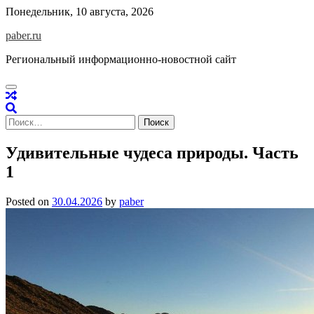
Skip
Понедельник, 10 августа, 2026
to
paber.ru
content
Региональный информационно-новостной сайт
Найти:
Удивительные чудеса природы. Часть
1
Posted on
30.04.2026
by
paber