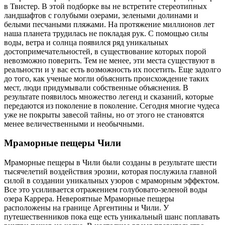
в Твистер. В этой подборке вы не встретите стереотипных
ландшафтов с голубыми озерами, зелеными долинами и
белыми песчаными пляжами. На протяжение миллионов лет
наша планета трудилась не покладая рук. С помощью силы
воды, ветра и солнца появился ряд уникальных
достопримечательностей, в существование которых порой
невозможно поверить. Тем не менее, эти места существуют в
реальности и у вас есть возможность их посетить. Еще задолго
до того, как ученые могли объяснить происхождение таких
мест, люди придумывали собственные объяснения. В
результате появилось множество легенд и сказаний, которые
передаются из поколение в поколение. Сегодня многие чудеса
уже не покрыты завесой тайны, но от этого не становятся
менее величественными и необычными.
Мраморные пещеры Чили
Мраморные пещеры в Чили были созданы в результате шести
тысячелетий воздействия эрозии, которая послужила главной
силой в создании уникальных узоров с мраморным эффектом.
Все это усиливается отражением голубовато-зеленой воды
озера Каррера. Невероятные Мраморные пещеры
расположены на границе Аргентины и Чили. У
путешественников пока еще есть уникальный шанс поплавать