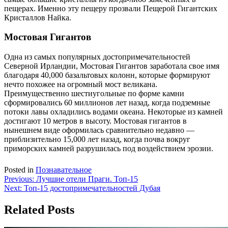
пещерах. Именно эту пещеру прозвали Пещерой Гигантских
Кристаллов Найка.
Мостовая Гигантов
Одна из самых популярных достопримечательностей
Северной Ирландии, Мостовая Гигантов заработала свое имя
благодаря 40,000 базальтовых колонн, которые формируют
нечто похожее на огромный мост великана.
Преимущественно шестиугольные по форме камни
сформировались 60 миллионов лет назад, когда подземные
потоки лавы охладились водами океана. Некоторые из камней
достигают 10 метров в высоту. Мостовая гигантов в
нынешнем виде оформилась сравнительно недавно —
приблизительно 15,000 лет назад, когда почва вокруг
приморских камней разрушилась под воздействием эрозии.
Posted in
Познавательное
Навигация
Previous:
Лучшие отели Праги. Топ-15
Next:
Топ-15 достопримечательностей Дубая
по
записям
Related Posts