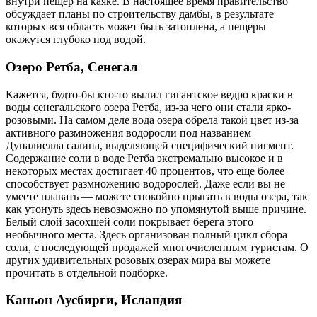
внутри пещер на каяке. В настоящее время правительство
обсуждает планы по строительству дамбы, в результате
которых вся область может быть затоплена, а пещеры
окажутся глубоко под водой.
Озеро Ретба, Сенегал
Кажется, будто-бы кто-то вылил гигантское ведро краски в
воды сенегальского озера Ретба, из-за чего они стали ярко-
розовыми. На самом деле вода озера обрела такой цвет из-за
активного размножения водоросли под названием
Дуналиелла салина, выделяющей специфический пигмент.
Содержание соли в воде Ретба экстремально высокое и в
некоторых местах достигает 40 процентов, что еще более
способствует размножению водорослей. Даже если вы не
умеете плавать — можете спокойно прыгать в воды озера, так
как утонуть здесь невозможно по упомянутой выше причине.
Белый слой засохшей соли покрывает берега этого
необычного места. Здесь организован полный цикл сбора
соли, с последующей продажей многочисленным туристам. О
других удивительных розовых озерах мира вы можете
прочитать в отдельной подборке.
Каньон Аусбирги, Исландия