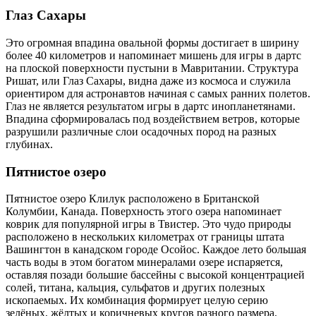
Глаз Сахары
Это огромная впадина овальной формы достигает в ширину
более 40 километров и напоминает мишень для игры в дартс
на плоской поверхности пустыни в Мавритании. Структура
Ришат, или Глаз Сахары, видна даже из космоса и служила
ориентиром для астронавтов начиная с самых ранних полетов.
Глаз не является результатом игры в дартс инопланетянами.
Впадина сформировалась под воздействием ветров, которые
разрушили различные слои осадочных пород на разных
глубинах.
Пятнистое озеро
Пятнистое озеро Клилук расположено в Британской
Колумбии, Канада. Поверхность этого озера напоминает
коврик для популярной игры в Твистер. Это чудо природы
расположено в нескольких километрах от границы штата
Вашингтон в канадском городе Осойос. Каждое лето большая
часть воды в этом богатом минералами озере испаряется,
оставляя позади большие бассейны с высокой концентрацией
солей, титана, кальция, сульфатов и других полезных
ископаемых. Их комбинация формирует целую серию
зелёных, жёлтых и коричневых кругов разного размера.