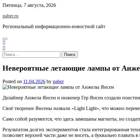
Skip
Пятница, 7 августа, 2026
to
paber.ru
content
Региональный информационно-новостной сайт
Найти:
Невероятные летающие лампы от Анж
Posted on
11.04.2026
by
paber
Дизайнер Анжела Янсен и инженер Гер Янсен создали поистине
Своё творение Янсены назвали «Light Light», что можно переве
Само собой разумеется, что здесь замешаны магниты, но создат
Результатом долгих экспериментов стала интегрированная тех
позволяет верхней части даже не висеть, а буквально плавать в