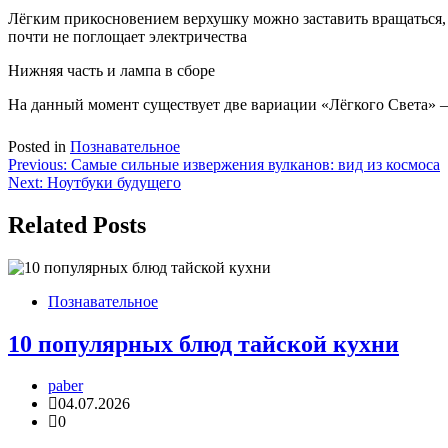
Лёгким прикосновением верхушку можно заставить вращаться,
почти не поглощает электричества
Нижняя часть и лампа в сборе
На данный момент существует две вариации «Лёгкого Света» —
Posted in
Познавательное
Навигация
Previous:
Самые сильные извержения вулканов: вид из космоса
Next:
Ноутбуки будущего
по
записям
Related Posts
Познавательное
10 популярных блюд тайской кухни
paber
04.07.2026
0