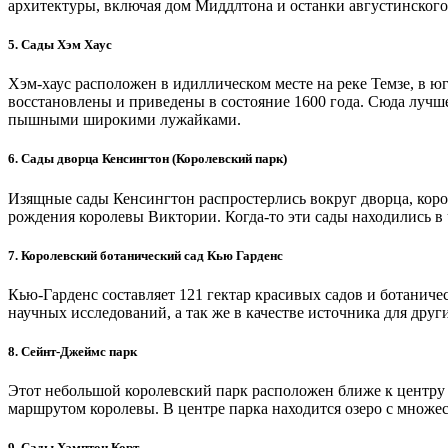
архитектуры, включая дом Миддлтона и останки августинского
5. Сады Хэм Хаус
Хэм-хаус расположен в идиллическом месте на реке Темзе, в 
восстановлены и приведены в состояние 1600 года. Сюда лучш
пышными широкими лужайками.
6. Сады дворца Кенсингтон (Королевский парк)
Изящные сады Кенсингтон распростерлись вокруг дворца, коро
рождения королевы Виктории. Когда-то эти сады находились в 
7. Королевский ботанический сад Кью Гарденс
Кью-Гарденс составляет 121 гектар красивых садов и ботаниче
научных исследований, а так же в качестве источника для др
8. Сейнт-Джеймс парк
Этот небольшой королевский парк расположен ближе к центру
маршрутом королевы. В центре парка находится озеро с множ
9. Сады Хэмптон Корт