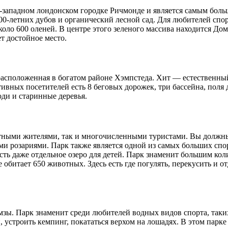
о-западном лондонском городке Ричмонде и является самым бо
700-летних дубов и органический лесной сад. Для любителей спор
около 600 оленей. В центре этого зеленого массива находится 
 достойное место.
расположенная в богатом районе Хэмпстеда. Хит — естественный
тивных посетителей есть 8 беговых дорожек, три бассейна, поля
ди и старинные деревья.
тными жителями, так и многочисленными туристами. Вы должны 
и розариями. Парк также является одной из самых больших спор
сть даже отдельное озеро для детей. Парк знаменит большим ко
обитает 650 животных. Здесь есть где погулять, перекусить и о
мзы. Парк знаменит среди любителей водных видов спорта, таких
 устроить кемпинг, покататься верхом на лошадях. В этом парк