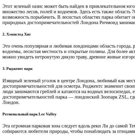
Этот зеленый оазис может быть найден в привлекательном юг
множество лесов, полей и водоемов. Здесь есть также область 
возможность порыбачить. В лесистых областях парка обитает 
природных достопримечательностей Лондона Ричмонд занимает
2. Хэмпстед Хит
Это очень популярная и любимая лондонцами область города, 
водоемы, лесистая местность и открытые поляны. Для более ак
можно увидеть нетронутую дикую траву, древние живые изгоро
3. Риджентс парк
Изящный зеленый уголок в центре Лондона, любимый как мес
достопримечательностей для осмотра. Риджентс знаменит своим
люди занимаются греблей и катаются на водных велосипедах, е
достопримечательностей парка — лондонский Зоопарк ZSL, где 
Лондон.
Региональный парк Lee Valley
Эта огромная парковая зона следует вдоль реки Ли до самой Те
собираются любители природы, чтобы понаблюдать за птицами,