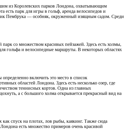
льшим из Королевских парков Лондона, охватывающим
та есть парк для игры в гольф, аренда велосипедов и
Домик Пембрука — особняк, окруженный изящным садом. Среди
 парк со множеством красивых пейзажей. Здесь есть холмы,
 для гольфа и велосипедные маршруты. В некоторых областях
определенно включить это место в список
тивных областей Лондона. Здесь есть несколько озер, где
личеством теннисных кортов. Одна из главных
тдохнуть, а с большого холма открывается прекрасный вид на
 как спуск на плотах, лов рыбы, каякинг. Также сюда
е Лондона есть множество примеров очень красивой