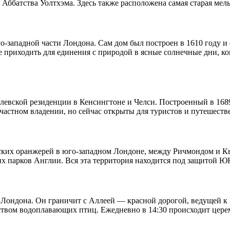
 Аббатства Уолтхэма. Здесь также расположена самая старая ме
юго-западной части Лондона. Сам дом был построен в 1610 году 
е приходить для единения с природой в ясные солнечные дни, к
левской резиденции в Кенсингтоне и Челси. Построенный в 168
частном владении, но сейчас открыты для туристов и путешеств
ских оранжерей в юго-западном Лондоне, между Ричмондом и Кью
угих парков Англии. Вся эта территория находится под защитой
 Лондона. Он граничит с Аллеей — красной дорогой, ведущей 
еством водоплавающих птиц. Ежедневно в 14:30 происходит цере