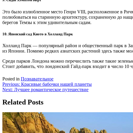
Это было излюбленное место Генри VIII, расположенное в Ричм
полюбоваться на старинную архитектуру, сохраненную до нащи
берегов Темзы к этим удивительным садам.
10. Японский сад Киото в Холланд Парк
Холланд Парк — популярный район и общественный парк в Зап
из Японии. Помимо редких азиатских растений здесь также мо
Среди парков Лондона можно перечислить также такие зеленые 
Стоит добавить, что лондонский Гайд-парк входит в число 10 ч
Posted in
Познавательное
Навигация
Previous:
Красивые бабочки нашей планеты
Next:
Лучшее романтическое путешествие
по
записям
Related Posts