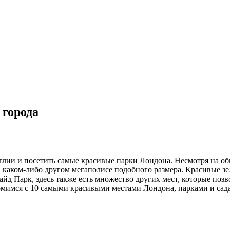
 города
глии и посетить самые красивые парки Лондона. Несмотря на о
 в каком-либо другом мегаполисе подобного размера. Красивые з
йд Парк, здесь также есть множество других мест, которые поз
комимся с 10 самыми красивыми местами Лондона, парками и сад