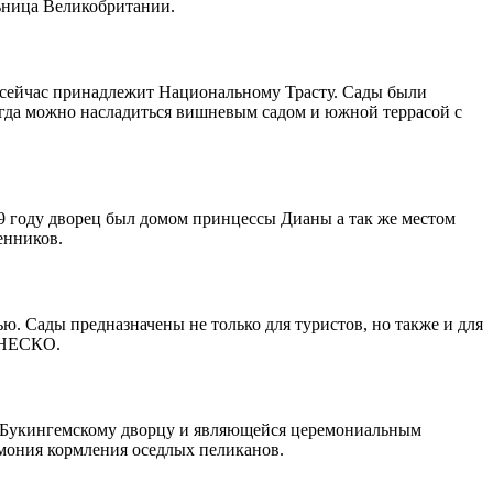
льница Великобритании.
и сейчас принадлежит Национальному Трасту. Сады были
огда можно насладиться вишневым садом и южной террасой с
9 году дворец был домом принцессы Дианы а так же местом
енников.
. Сады предназначены не только для туристов, но также и для
 ЮНЕСКО.
к Букингемскому дворцу и являющейся церемониальным
мония кормления оседлых пеликанов.