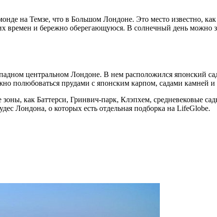
онде на Темзе, что в Большом Лондоне. Это место известно, как
х времен и бережно оберегающуюся. В солнечный день можно зак
адном центральном Лондоне. В нем расположился японский сад
жно полюбоваться прудами с японским карпом, садами камней и
зоны, как Баттерси, Гринвич-парк, Клэпхем, средневековые сады
удес Лондона, о которых есть отдельная подборка на LifeGlobe.