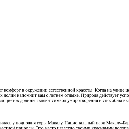
т комфорт в окружении естественной красоты. Когда на улице ц
ых долин напомнит вам о летнем отдыхе. Природа действует усп
и цветов долины являют символ умиротворения и способны выз
жилась у подножия горы Макалу. Национальный парк Макалу-Бару
местной природы. Это место известно своими красивыми водоп