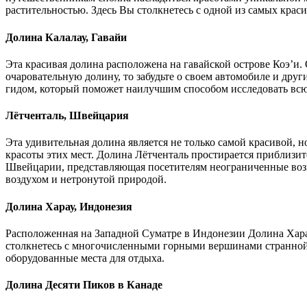
растительностью. Здесь Вы столкнетесь с одной из самых краси
Долина Калалау, Гавайи
Эта красивая долина расположена на гавайской острове Коэ’и.
очаровательную долину, то забудьте о своем автомобиле и дру
гидом, который поможет наилучшим способом исследовать всю
Лётченталь, Швейцария
Эта удивительная долина является не только самой красивой, 
красоты этих мест. Долина Лётченталь простирается приблизи
Швейцарии, представляющая посетителям неограниченные возм
воздухом и нетронутой природой.
Долина Харау, Индонезия
Расположенная на Западной Суматре в Индонезии Долина Харау
столкнетесь с многочисленными горными вершинами странной 
оборудованные места для отдыха.
Долина Десяти Пиков в Канаде