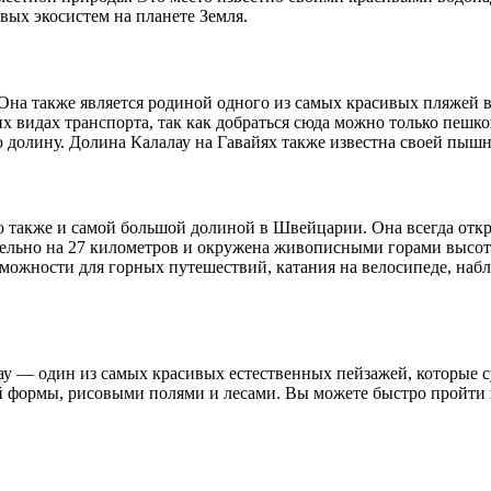
вых экосистем на планете Земля.
 Она также является родиной одного из самых красивых пляжей 
гих видах транспорта, так как добраться сюда можно только пеш
 долину. Долина Калалау на Гавайях также известна своей пыш
но также и самой большой долиной в Швейцарии. Она всегда откр
тельно на 27 километров и окружена живописными горами высото
ожности для горных путешествий, катания на велосипеде, наб
 — один из самых красивых естественных пейзажей, которые сущ
формы, рисовыми полями и лесами. Вы можете быстро пройти в