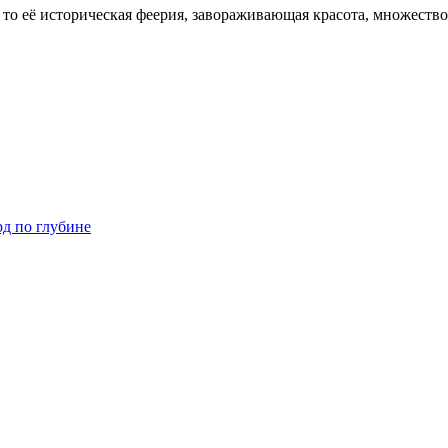
дь то её историческая феерия, завораживающая красота, множест
рд по глубине