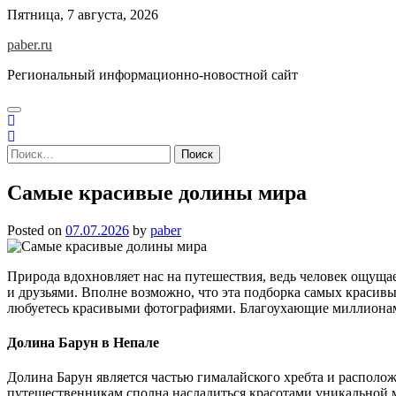
Skip
Пятница, 7 августа, 2026
to
paber.ru
content
Региональный информационно-новостной сайт
Найти:
Самые красивые долины мира
Posted on
07.07.2026
by
paber
Природа вдохновляет нас на путешествия, ведь человек ощущае
и друзьями. Вполне возможно, что эта подборка самых красив
любуетесь красивыми фотографиями. Благоухающие миллионам
Долина Барун в Непале
Долина Барун является частью гималайского хребта и располо
путешественникам сполна насладиться красотами уникальной 