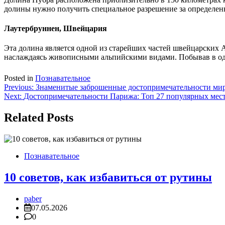
долины нужно получить специальное разрешение за определенн
Лаутербруннен, Швейцария
Эта долина является одной из старейших частей швейцарских 
наслаждаясь живописными альпийскими видами. Побывав в одн
Posted in
Познавательное
Навигация
Previous:
Знаменитые заброшенные достопримечательности ми
Next:
Достопримечательности Парижа: Топ 27 популярных мес
по
записям
Related Posts
Познавательное
10 советов, как избавиться от рутины
paber
07.05.2026
0