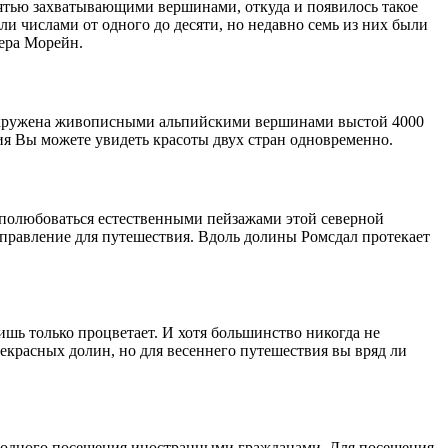
ятью захватывающими вершинами, откуда и появилось такое
и числами от одного до десяти, но недавно семь из них были
зера Морейн.
окружена живописными альпийскими вершинами выстой 4000
я Вы можете увидеть красоты двух стран одновременно.
з полюбоваться естественными пейзажами этой северной
равление для путешествия. Вдоль долины Ромсдал протекает
лишь только процветает. И хотя большинство никогда не
екрасных долин, но для весеннего путешествия вы вряд ли
вободного посещения иностранными гражданами. Для посещения