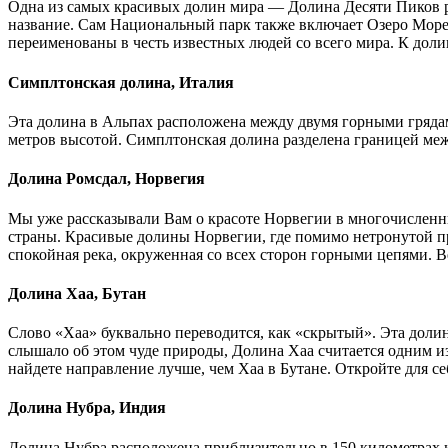
Одна из самых красивых долин мира — Долина Десяти Пиков р
название. Сам Национальный парк также включает Озеро Морей
переименованы в честь известных людей со всего мира. К доли
Симплтонская долина, Италия
Эта долина в Альпах расположена между двумя горными гря
метров высотой. Симплтонская долина разделена границей меж
Долина Ромсдал, Норвегия
Мы уже рассказывали Вам о красоте Норвегии в многочисленны
страны. Красивые долины Норвегии, где помимо нетронутой п
спокойная река, окруженная со всех сторон горными цепями.
Долина Хаа, Бутан
Слово «Хаа» буквально переводится, как «скрытый». Эта долину
слышало об этом чуде природы, Долина Хаа считается одним из
найдете направление лучше, чем Хаа в Бутане. Откройте для с
Долина Нубра, Индия
Долина Нубра расположена приблизительно в 150 километрах к