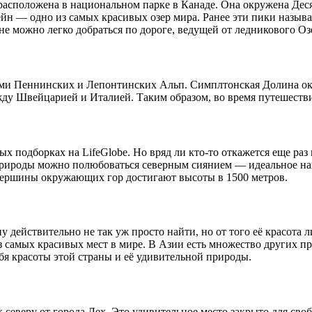
асположена в национальном парке в Канаде. Она окружена Дес
н — одно из самых красивых озер мира. Ранее эти пики называл
не можно легко добраться по дороге, ведущей от ледникового О
дами Пеннинских и Лeпонтинских Альп. Симплтонская Долина 
ду Швейцарией и Италией. Таким образом, во время путешестви
х подборках на LifeGlobe. Но вряд ли кто-то откажется еще ра
рироды можно полюбоваться северным сиянием — идеальное нап
 Вершины окружающих гор достигают высоты в 1500 метров.
 действительно не так уж просто найти, но от того её красота 
 самых красивых мест в мире. В Азии есть множество других пр
ебя красоты этой страны и её удивительной природы.
 северу от города Лех. Это удивительное место закрыто для с