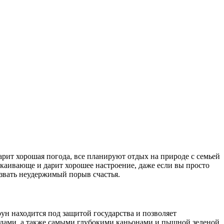
арит хорошая погода, все планируют отдых на природе с семьей
окаивающе и дарит хорошее настроение, даже если вы просто
вать неудержимый порыв счастья.
н находится под защитой государства и позволяет
адами, а также самыми глубокими каньонами и пышной зеленой