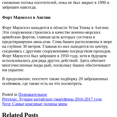
снижение потока посетителей, пока не был закрыт в 1990 и
заброшен навсегда.
Форт Маунселл в Англии
Форт Маунселл находится в области Устья Темзы в Англии.
Эти сооружения строились в качестве военно-морских
армейские фортов, главная цель которых состояла в
предотвращении авиа-атак. Семь башен расположены в море
на глубине 30 метров. Главная из них находится по центру,
соединяясь с другими сооружениями посредством проходов.
Форт Маунселл был заброшен в 1950 году, хотя в будущем
использовались для ряда других действий. Здесь обитают
многочисленные виды рыб, поскольку башни обеспечивают
им укрытие.
В продолжение, посетите также подборку 20 заброшенных
особняков, где также есть на что посмотреть.
Posted in
Познавательное
Навигация
Previous:
Лучшие китайские смартфоны 2016-2017 года
Next:
Самые красивые долины мира
по
записям
Related Posts