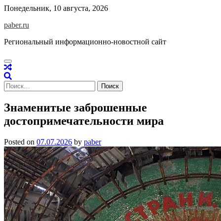
Skip
Понедельник, 10 августа, 2026
to
paber.ru
content
Региональный информационно-новостной сайт
Найти:
Знаменитые заброшенные
достопримечательности мира
Posted on
07.07.2026
by
paber