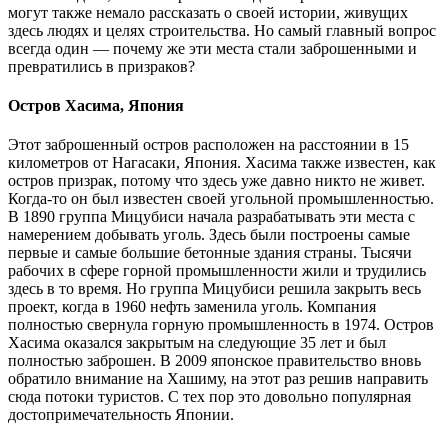
могут также немало рассказать о своей истории, живущих
здесь людях и целях строительства. Но самый главный вопрос
всегда один — почему же эти места стали заброшенными и
превратились в призраков?
Остров Хасима, Япония
Этот заброшенный остров расположен на расстоянии в 15
километров от Нагасаки, Япония. Хасима также известен, как
остров призрак, потому что здесь уже давно никто не живет.
Когда-то он был известен своей угольной промышленностью.
В 1890 группа Мицубиси начала разрабатывать эти места с
намерением добывать уголь. Здесь были построены самые
первые и самые большие бетонные здания страны. Тысячи
рабочих в сфере горной промышленности жили и трудились
здесь в то время. Но группа Мицубиси решила закрыть весь
проект, когда в 1960 нефть заменила уголь. Компания
полностью свернула горную промышленность в 1974. Остров
Хасима оказался закрытым на следующие 35 лет и был
полностью заброшен. В 2009 японское правительство вновь
обратило внимание на Хашиму, на этот раз решив направить
сюда потоки туристов. С тех пор это довольно популярная
достопримечательность Японии.