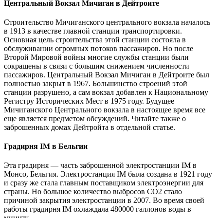
Центральный Вокзал Мичиган в Дейтроите
Строительство Мичиганского центрального вокзала началось
в 1913 в качестве главной станции транспортировки.
Основная цель строительства этой станции состояла в
обслуживании огромных потоков пассажиров. Но после
Второй Мировой войны многие службы станции были
сокращены в связи с большим снижением численности
пассажиров. Центральный Вокзал Мичиган в Дейтроите был
полностью закрыт в 1967. Большинство строений этой
станции разрушено, а сам вокзал добавлен к Национальному
Регистру Исторических Мест в 1975 году. Будущее
Мичиганского Центрального вокзала в настоящее время все
еще является предметом обсуждений. Читайте также о
заброшенных домах Дейтройта в отдельной статье.
Градирня IM в Бельгии
Эта градирня — часть заброшенной электростанции IM в
Монсо, Бельгия. Электростанция IM была создана в 1921 году
и сразу же стала главным поставщиком электроэнергии для
страны. Но большое количество выбросов CO2 стало
причиной закрытия электростанции в 2007. Во время своей
работы градирня IM охлаждала 480000 галлонов воды в
минуту.