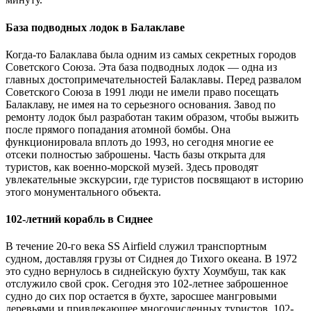
База подводных лодок в Балаклаве
Когда-то Балаклава была одним из самых секретных городов
Советского Союза. Эта база подводных лодок — одна из
главных достопримечательностей Балаклавы. Перед развалом
Советского Союза в 1991 люди не имели право посещать
Балаклаву, не имея на то серьезного основания. Завод по
ремонту лодок был разработан таким образом, чтобы выжить
после прямого попадания атомной бомбы. Она
функционировала вплоть до 1993, но сегодня многие ее
отсеки полностью заброшены. Часть базы открыта для
туристов, как военно-морской музей. Здесь проводят
увлекательные экскурсии, где туристов посвящают в историю
этого монументального объекта.
102-летний корабль в Сиднее
В течение 20-го века SS Airfield служил транспортным
судном, доставляя грузы от Сиднея до Тихого океана. В 1972
это судно вернулось в сиднейскую бухту Хоумбуш, так как
отслужило свой срок. Сегодня это 102-летнее заброшенное
судно до сих пор остается в бухте, заросшее мангровыми
деревьями и привлекающее многочисленных туристов. 102-