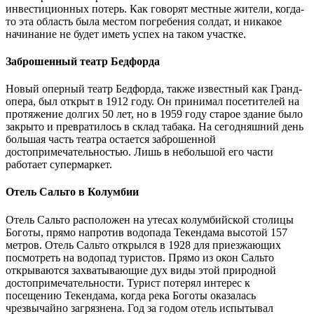
инвестиционных потерь. Как говорят местные жители, когда-
то эта область была местом погребения солдат, и никакое
начинание не будет иметь успех на таком участке.
Заброшенный театр Бедфорда
Новый оперный театр Бедфорда, также известный как Гранд-
опера, был открыт в 1912 году. Он принимал посетителей на
протяжение долгих 50 лет, но в 1959 году старое здание было
закрыто и превратилось в склад табака. На сегодняшний день
большая часть театра остается заброшенной
достопримечательностью. Лишь в небольшой его части
работает супермаркет.
Отель Сальто в Колумбии
Отель Сальто расположен на утесах колумбийской столицы
Боготы, прямо напротив водопада Текендама высотой 157
метров. Отель Сальто открылся в 1928 для приезжающих
посмотреть на водопад туристов. Прямо из окон Сальто
открываются захватывающие дух виды этой природной
достопримечательности. Турист потерял интерес к
посещению Текендама, когда река Боготы оказалась
чрезвычайно загрязнена. Год за годом отель испытывал