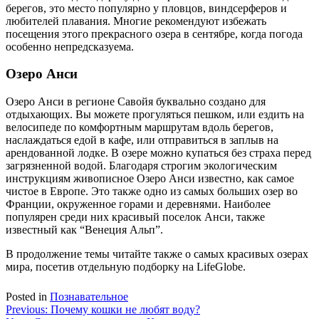
берегов, это место популярно у пловцов, виндсерферов и
любителей плавания. Многие рекомендуют избежать
посещения этого прекрасного озера в сентябре, когда погода
особенно непредсказуема.
Озеро Анси
Озеро Анси в регионе Савойя буквально создано для
отдыхающих. Вы можете прогуляться пешком, или ездить на
велосипеде по комфортным маршрутам вдоль берегов,
наслаждаться едой в кафе, или отправиться в заплыв на
арендованной лодке. В озере можно купаться без страха перед
загрязненной водой. Благодаря строгим экологическим
инструкциям живописное Озеро Анси известно, как самое
чистое в Европе. Это также одно из самых больших озер во
Франции, окруженное горами и деревнями. Наиболее
популярен среди них красивый поселок Анси, также
известный как “Венеция Альп”.
В продолжение темы читайте также о самых красивых озерах
мира, посетив отдельную подборку на LifeGlobe.
Posted in
Познавательное
Навигация
Previous:
Почему кошки не любят воду?