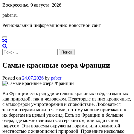
Skip
Воскресенье, 9 августа, 2026
to
paber.ru
content
Региональный информационно-новостной сайт
Найти:
Самые красивые озера Франции
Posted on
24.07.2026
by
paber
Во Франции есть ряд удивительно красивых озёр, созданных
как природой, так и человеком. Некоторые из них крошечные,
с атмосферой умиротворения и спокойствие. Любоваться
такими озерами можно часами, потому многие приезжают к
их берегам на целый уик-энд. Есть во Франции и большие
озера, где можно заниматься сёрфингом, или ходить под
парусом. Эти водоемы окружены горами, или холмистой
местностью с живописной природой. Проведите несколько