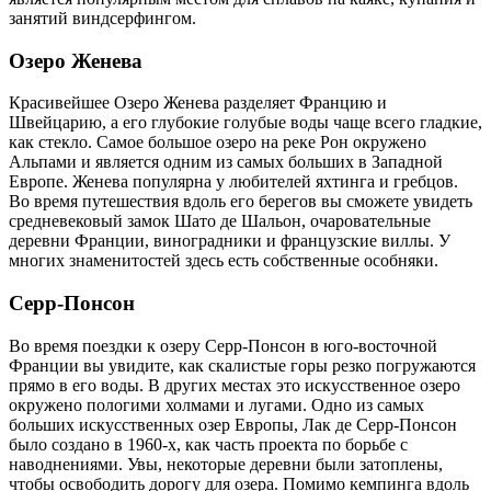
занятий виндсерфингом.
Озеро Женева
Красивейшее Озеро Женева разделяет Францию и
Швейцарию, а его глубокие голубые воды чаще всего гладкие,
как стекло. Самое большое озеро на реке Рон окружено
Альпами и является одним из самых больших в Западной
Европе. Женева популярна у любителей яхтинга и гребцов.
Во время путешествия вдоль его берегов вы сможете увидеть
средневековый замок Шато де Шальон, очаровательные
деревни Франции, виноградники и французские виллы. У
многих знаменитостей здесь есть собственные особняки.
Серр-Понсон
Во время поездки к озеру Серр-Понсон в юго-восточной
Франции вы увидите, как скалистые горы резко погружаются
прямо в его воды. В других местах это искусственное озеро
окружено пологими холмами и лугами. Одно из самых
больших искусственных озер Европы, Лак де Серр-Понсон
было создано в 1960-х, как часть проекта по борьбе с
наводнениями. Увы, некоторые деревни были затоплены,
чтобы освободить дорогу для озера. Помимо кемпинга вдоль