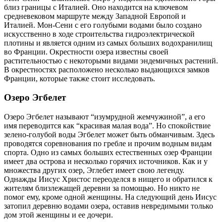
близ границы с Италией. Оно находится на ключевом
средневековом маршруте между Западной Европой и
Италией. Мон-Сени с его голубыми водами было создано
искусственно в ходе строительства гидроэлектрической
плотины и является одним из самых больших водохранилищ
во Франции. Окрестности озера известны своей
растительностью с некоторыми видами эндемичных растений.
В окрестностях расположено несколько выдающихся замков
Франции, которые также стоит исследовать.
Озеро Эгбелет
Озеро Эгбелет называют “изумрудной жемчужиной”, а его
имя переводится как “красивая малая вода”. Но спокойствие
зелено-голубой воды Эгбелет может быть обманчивым. Здесь
проводятся соревнования по гребле и прочим водным видам
спорта. Одно из самых больших естественных озер Франции
имеет два острова и несколько горячих источников. Как и у
множества других озер, Эглебет имеет свою легенду.
Однажды Иисус Христос переоделся в нищего и обратился к
жителям близлежащей деревни за помощью. Но никто не
помог ему, кроме одной женщины. На следующий день Иисус
затопил деревню водами озера, оставив невредимыми только
дом этой женщины и ее дочери.