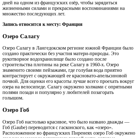
дней на одном из французских озёр, чтобы зарядиться
жизненными силами и прекрасными воспоминаниями на
множество последующих лет.
Запись относится к месту: Франция
Озеро Салагу
Озеро Салагу в Лангедокском регионе южной Франции было
создано практически без участия матери-природы. Это
рукотворное водохранилище было создано после
строительства плотины на реке Салагу в 1960-х. Озеро
знаменито своими пейзажами, где голубая вода приятно
контрастирует с окружающей ее красновато-апельсиновой
почвой. Для оценки его красоты лучше всего проехать вокруг
озера на велосипеде. Салагу окружено холмами с опрятными
полями позади и популярно у любителей позагорать
голышом.
Озеро Гоб
Озеро Гоб настолько красивое, что было названо дважды —
Гоб (Gaube) переводится с гасконского, как «озеро».
Расположенное во французских Пиренеях озеро Гоб окружено