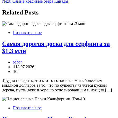
Next:
Самые красивые озера Канады
по
записям
Related Posts
Познавательное
Самая дорогая доска для серфинга за
$1.3 млн
paber
18.07.2026
0
Трудно поверить, что кто-то готов выложить более чем
миллион долларов за то, что по существу является куском
дерева, пусть даже и хорошо отполированным и изящно […]
Познавательное