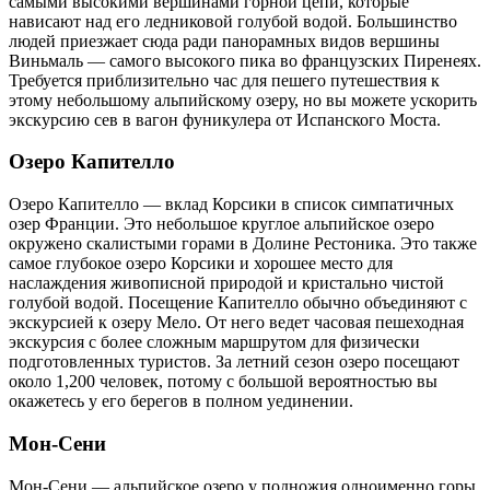
самыми высокими вершинами горной цепи, которые
нависают над его ледниковой голубой водой. Большинство
людей приезжает сюда ради панорамных видов вершины
Виньмаль — самого высокого пика во французских Пиренеях.
Требуется приблизительно час для пешего путешествия к
этому небольшому альпийскому озеру, но вы можете ускорить
экскурсию сев в вагон фуникулера от Испанского Моста.
Озеро Капителло
Озеро Капителло — вклад Корсики в список симпатичных
озер Франции. Это небольшое круглое альпийское озеро
окружено скалистыми горами в Долине Рестоника. Это также
самое глубокое озеро Корсики и хорошее место для
наслаждения живописной природой и кристально чистой
голубой водой. Посещение Капителло обычно объединяют с
экскурсией к озеру Мело. От него ведет часовая пешеходная
экскурсия с более сложным маршрутом для физически
подготовленных туристов. За летний сезон озеро посещают
около 1,200 человек, потому с большой вероятностью вы
окажетесь у его берегов в полном уединении.
Мон-Сени
Мон-Сени — альпийское озеро у подножия одноименно горы