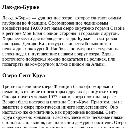
Лак-дю-Бурже
Лак-дю-Бурже — удлиненное озеро, которое считают самым
глубоким во Франции. Сформированное ледниковым
воздействием 19,000 лет назад озеро окружено горами Савойе
в регионе Мон-Блан с одной стороны и городами с другой.
Хорошее место для наблюдения за дю-Бурже — смотровая
площадка Ден-дю-Кат, откуда начинается большинство
пешеходных экскурсий. Наиболее популярны экскурсии на
велосипедах и путешествие пешком вокруг озера. Вдоль
восточного побережья можно покататься на роликах, или
позагорать на комфортном пляже с видом на Альпы.
Озеро Сент-Круа
Третье по величине озеро Франции было сформировано
недавно, в отличие от некоторых других французских озер.
Оно датируется только 1973 годом, когда плотина на реке
Вердон была построена плотина Сент-Круа. При этом, вы не
заметите в озере практически ничего искусственного. Оно
настолько же симпатично, как природные водоемы. Сент-
Круа окружено холмами и лесами, здесь есть песчаные пляжи
с зоной для плавания, где постоянно дежурят спасатели. Озеро
является популярным местом для сплавов на каяке, купания и