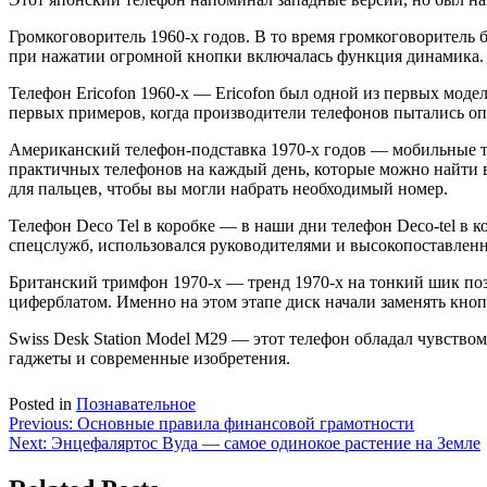
Громкоговоритель 1960-х годов. В то время громкоговоритель
при нажатии огромной кнопки включалась функция динамика. О
Телефон Ericofon 1960-х — Ericofon был одной из первых моде
первых примеров, когда производители телефонов пытались о
Американский телефон-подставка 1970-х годов — мобильные т
практичных телефонов на каждый день, которые можно найти 
для пальцев, чтобы вы могли набрать необходимый номер.
Телефон Deco Tel в коробке — в наши дни телефон Deco-tel в 
спецслужб, использовался руководителями и высокопоставленн
Британский тримфон 1970-х — тренд 1970-х на тонкий шик позв
циферблатом. Именно на этом этапе диск начали заменять кн
Swiss Desk Station Model M29 — этот телефон обладал чувст
гаджеты и современные изобретения.
Posted in
Познавательное
Навигация
Previous:
Основные правила финансовой грамотности
Next:
Энцефаляртос Вуда — самое одинокое растение на Земле
по
записям