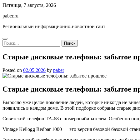
Skip
Пятница, 7 августа, 2026
to
paber.ru
content
Региональный информационно-новостной сайт
Найти:
Старые дисковые телефоны: забытое п
Posted on
02.05.2026
by
paber
Старые дисковые телефоны: забытое п
Выросло уже целое поколение людей, которые никогда не видел
появились в каждом доме. В этой подборке собраны старые ди
Советский телефон ТА-68 с номеронабирателем. Особенно попул
Vintage Kellogg Redbar 1000 — это версия базовой базовой ста
Этот японский телефон напоминал западные версии, но был нам