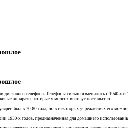
рошлое
рошлое
и дискового телефона. Телефоны сильно изменились с 1940-х и 1
сковые аппараты, которые у многих вызовут ностальгию.
ярен был в 70-80 года, но в некоторых учреждениях его можно 
нции 1930-х годов, предназначенная для домашнего использовани
ного тяжелее и имел сходство с аппаратами, которые использов