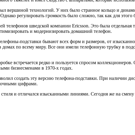
 был вершиной технологий. У них было странное кольцо и динам
днако регулировать громкость было сложно, так как для этого 
лей телефонов шведской компании Ericsson. Это была отдельная 
птимизировать и модернизировать домашний телефон.
елефоны-подставки бывают всех форм и размеров, от изысканно
в домах по всему миру. Все они имели телефонную трубку в по
коробке встречается редко и пользуется спросом коллекционеров
ыми бизнесменами в 1970-х годах.
олил создать эту версию телефона-подставки. При наличии диск
опочными цифрами.
вом стиля и отличался изысканными линиями. Сегодня же на см