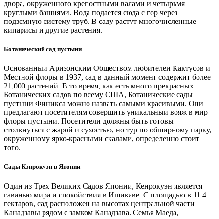
двора, окруженного крепостными валами и четырьмя
круглыми башнями. Вода подается сюда с гор через
подземную систему труб. В саду растут многочисленные
кипарисы и другие растения.
Ботанический сад пустыни
Основанный Аризонским Обществом любителей Кактусов и
Местной флоры в 1937, сад в данный момент содержит более
21,000 растений. В то время, как есть много прекрасных
Ботанических садов по всему США, Ботанические сады
пустыни Финикса можно назвать самыми красивыми. Они
предлагают посетителям совершить уникальный вояж в мир
флоры пустыни. Посетители должны быть готовы
столкнуться с жарой и сухостью, но тур по обширному парку,
окруженному ярко-красными скалами, определенно стоит
того.
Сады Кэнрокуэн в Японии
Один из Трех Великих Садов Японии, Кенрокуэн является
гаванью мира и спокойствия в Ишикаве. С площадью в 11.4
гектаров, сад расположен на высотах центральной части
Канадзавы рядом с замком Канадзава. Семья Маеда,