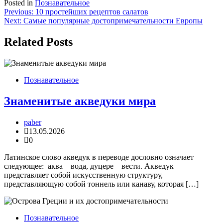
Posted in
Познавательное
Навигация
Previous:
10 простейших рецептов салатов
Next:
Самые популярные достопримечательности Европы
по
записям
Related Posts
Познавательное
Знаменитые акведуки мира
paber
13.05.2026
0
Латинское слово акведук в переводе дословно означает
следующее: аква – вода, дуцере – вести. Акведук
представляет собой искусственную структуру,
представляющую собой тоннель или канаву, которая […]
Познавательное