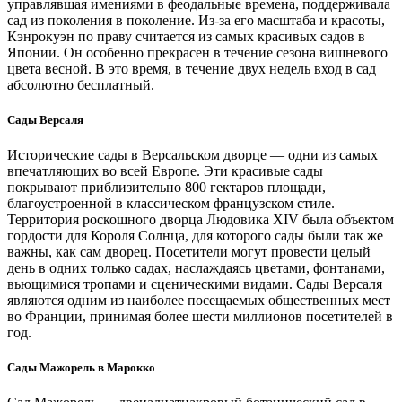
управлявшая имениями в феодальные времена, поддерживала
сад из поколения в поколение. Из-за его масштаба и красоты,
Кэнрокуэн по праву считается из самых красивых садов в
Японии. Он особенно прекрасен в течение сезона вишневого
цвета весной. В это время, в течение двух недель вход в сад
абсолютно бесплатный.
Сады Версаля
Исторические сады в Версальском дворце — одни из самых
впечатляющих во всей Европе. Эти красивые сады
покрывают приблизительно 800 гектаров площади,
благоустроенной в классическом французском стиле.
Территория роскошного дворца Людовика XIV была объектом
гордости для Короля Солнца, для которого сады были так же
важны, как сам дворец. Посетители могут провести целый
день в одних только садах, наслаждаясь цветами, фонтанами,
вьющимися тропами и сценическими видами. Сады Версаля
являются одним из наиболее посещаемых общественных мест
во Франции, принимая более шести миллионов посетителей в
год.
Сады Мажорель в Марокко