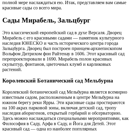
полной мере наслаждаться ею. Итак, представляем вам самые
красивые сады со всего мира.
Сады Мирабель, Зальцбург
Это классический европейский сад в духе Версаля. Дворец
Мирабель с его красивыми садами — памятник культурного
наследия ЮНЕСКО и часть исторического центра города
Зальцбурга. Дворец был построен принцем-архиепископом
Вольфом Дитрихом фон Райтенау в 1606. Этот красивый сад
перепроектировали в 1690. Мирабель полон красивых
скульптур, фонтанов, цветочных клумб и карликовых
растений.
Королевский Ботанический сад Мельбурна
Королевский ботанический сад Мельбурна является всемирно
известным садом, расположенным в центре Мельбурна на
южном берегу реки Ярры. Эти красивые сады простираются
на 100 акрах парковой зоны, включая детский сад, тропу
наследия аборигенов, открытый гербарий и обсерваторию.
Здесь можно наслаждаться специальными мероприятиями, как
Философия в Саду, Арфа в Саду, и Йога для Детей. Этот
красивый сад — одна из наиболее популярных