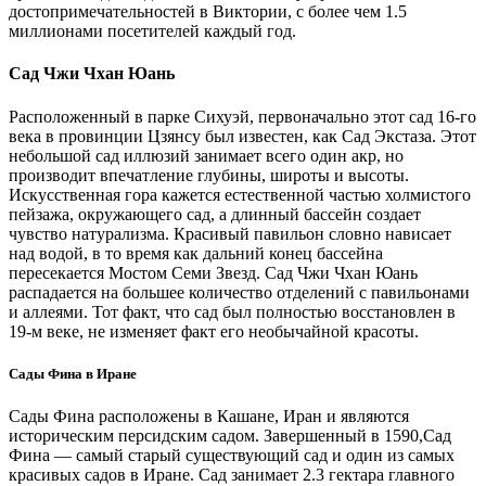
достопримечательностей в Виктории, с более чем 1.5
миллионами посетителей каждый год.
Сад Чжи Чхан Юань
Расположенный в парке Сихуэй, первоначально этот сад 16-го
века в провинции Цзянсу был известен, как Сад Экстаза. Этот
небольшой сад иллюзий занимает всего один акр, но
производит впечатление глубины, широты и высоты.
Искусственная гора кажется естественной частью холмистого
пейзажа, окружающего сад, а длинный бассейн создает
чувство натурализма. Красивый павильон словно нависает
над водой, в то время как дальний конец бассейна
пересекается Мостом Семи Звезд. Сад Чжи Чхан Юань
распадается на большее количество отделений с павильонами
и аллеями. Тот факт, что сад был полностью восстановлен в
19-м веке, не изменяет факт его необычайной красоты.
Сады Фина в Иране
Сады Фина расположены в Кашане, Иран и являются
историческим персидским садом. Завершенный в 1590,Сад
Фина — самый старый существующий сад и один из самых
красивых садов в Иране. Сад занимает 2.3 гектара главного