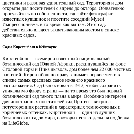
цветники и развивая удивительный сад. Территория и дом
открыты для посетителей с апреля до октября. Обязательно
прогуляйтесь по собственности, сделайте фотографии
известных кувшинок и посетите соседний Музей
Импрессионизма, в то время как вы там. Этот сад,
действительно владеет захватывающим местом в списке
красивых садов.
Сады Кирстенбош в Кейптауне
Кирстенбош — всемирно известный национальный
ботанический сад Южной Африки, раскинувшийся на фоне
Столовой горы и Пика дьявола, дом более чем 22 000 местных
растений. Кирстенбош по праву занимает первое место в
списке самых красивых садов из-за его красивого
расположения. Сад был основан в 1913, чтобы сохранить
уникальную флору страны — на то время это был первый
ботанический сад такого плана в мире. Особенно интересен
для иностранных посетителей сад Протеи – витрина
потусторонних растений в характерных темно-зеленых и
коричневых оттенках. Кирстенбош — один из лучших
ботанических садов мира, о которых есть отдельная подборка
на LifeGlobe.