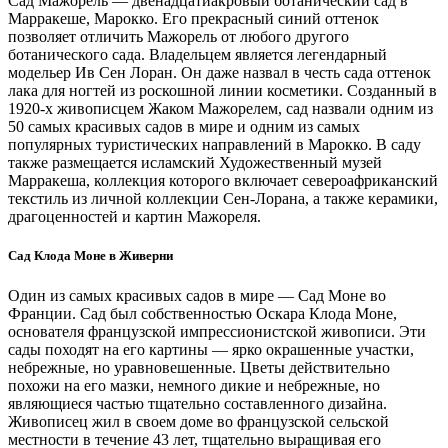
Сад Мажорель — двенадцатиакровый ботанический сад в
Марракеше, Марокко. Его прекрасный синий оттенок
позволяет отличить Мажорель от любого другого
ботанического сада. Владельцем является легендарный
модельер Ив Сен Лоран. Он даже назвал в честь сада оттенок
лака для ногтей из роскошной линии косметики. Созданный в
1920-х живописцем Жаком Мажорелем, сад назвали одним из
50 самых красивых садов в мире и одним из самых
популярных туристических направлений в Марокко. В саду
также размещается исламский Художественный музей
Марракеша, коллекция которого включает североафриканский
текстиль из личной коллекции Сен-Лорана, а также керамики,
драгоценностей и картин Мажореля.
Сад Клода Моне в Живерни
Один из самых красивых садов в мире — Сад Моне во
Франции. Сад был собственностью Оскара Клода Моне,
основателя французской импрессионистской живописи. Эти
сады походят на его картины — ярко окрашенные участки,
небрежные, но уравновешенные. Цветы действительно
похожи на его мазки, немного дикие и небрежные, но
являющиеся частью тщательно составленного дизайна.
Живописец жил в своем доме во французской сельской
местности в течение 43 лет, тщательно выращивая его