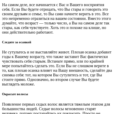
На самом деле, все начинается с Вас и Вашего восприятия
себя. Если Вы будете отрицать, что Вы стары и говорить это
своим друзьям и семье, то Вы сами начнете верить в это. Все
это непременно отразиться на вашем состоянии. Вместо этого
думайте, что возраст — только число, а Вы на самом деле так
стары, как себя чувствуете. Хоть это и похоже на клише, но
они действительно работают.
Следите за осанкой
Не сутультесь и не выставляйте живот. Плохая осанка добавит
годы к Вашему возрасту, что также заставит Вас фактически
чувствовать себя старым. Встаньте прямо, или по крайней
мере попытайтесь сделать это. Если Вы не слишком верите в
то, как плохая осанка влияет на Вашу внешность, сделайте два
снимка себя: тот, на котором Вы сутулитесь и тот, где Вы
стоите прямо. Однозначно, во втором случае Вы будете
выглядеть моложе.
Окрасьте волосы
Появление первых седых волос является тяжелым этапом для
большинства людей. Седые волосы мгновенно старят
человека, потому постарайтесь их покрасить. Просто не