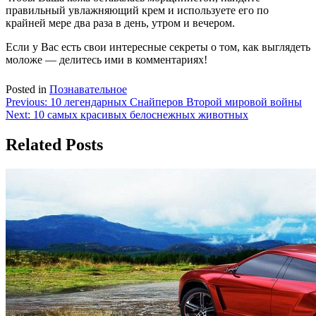
правильный увлажняющий крем и используете его по
крайней мере два раза в день, утром и вечером.
Если у Вас есть свои интересные секреты о том, как выглядеть
моложе — делитесь ими в комментариях!
Posted in
Познавательное
Навигация
Previous:
10 легендарных Снайперов Второй мировой войны
Next:
10 самых красивых белоснежных животных
по
записям
Related Posts