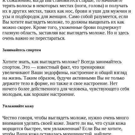
К сожалению, когда Вы становитесь старше, то начинаете
терять волосы в некоторых местах (ноги, голова) и получать
их в других местах, таких как нос, брови и уши для мужчин и
усы и подбородок для женщин. Само собой разумеется, если
Вы хотите выглядеть моложе, то должны выщипать их как
можно скорее. Кроме того, ухоженные брови подчеркнут
глазную область, заставляя вас выглядеть моложе. Но и здесь
очень важно не перестараться.
Занимайтесь спортом
Хотите знать, как выглядеть моложе? Всегда занимайтесь
спортом. Это — известный факт, что тренировки
увеличивают Ваши эндорфины, настроение и общий взгляд
на жизнь. Таким образом, будучи активными Вы не только
держите тело в форме, но также и свое настроение. Нет
ничего более действенного для человека, чувствующего себя
молодым, как хорошее настроение.
Увлажняйте кожу
Честно говоря, чтобы выглядеть моложе, нужно очень много
внимания уделять своей коже. Знаете ли вы, что сухая кожа
морщится быстрее, чем увлажненная? Если Вы не хотите,
чтобы Ваша кожа оставалась морщинистой, найдите