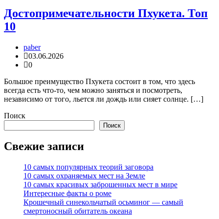
Достопримечательности Пхукета. Топ
10
paber
03.06.2026
0
Большое преимущество Пхукета состоит в том, что здесь
всегда есть что-то, чем можно заняться и посмотреть,
независимо от того, льется ли дождь или сияет солнце. […]
Поиск
Поиск
Свежие записи
10 самых популярных теорий заговора
10 самых охраняемых мест на Земле
10 самых красивых заброшенных мест в мире
Интересные факты о роме
Крошечный синекольчатый осьминог — самый
смертоносный обитатель океана