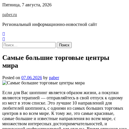
Skip
Пятница, 7 августа, 2026
to
paber.ru
content
Региональный информационно-новостной сайт
Найти:
Самые большие торговые центры
мира
Posted on
07.06.2026
by
paber
Если для Вас шоппинг является образом жизни, а покупки
являются терапией — отправляйтесь в свой отпуск к одному
из мест в этом списке. Это лучшие 10 направлений для
любителей шоппинга, с одними из самых больших торговых
центров в во всем мире. К тому же, это самые красивые,
самые большие и известные направления во всем мире, с
множеством интересных достопримечательностей, и
прекрасной инфраструктурой для отдыха. Время отпусков уже