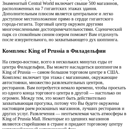
Знаменитый Central World включает свыше 500 магазинов,
расположенных на 7 гигантских этажах здания.
Дополнительным плюсом является центральное и легко
доступное местоположение прямо в сердце гигантского
города-гиганта. Торговый центр окружен другими
многочисленными достопримечательностями. Сценический
парк со спокойным синим озером поможет Вам отдохнуть
после изнурительного, но захватывающего дух шоппинга.
Комплекс King of Prussia в Филадельфии
На северо-востоке, всего в нескольких минутах езды от
центра Филадельфии, Вы можете насладиться шоппингом в
King of Prussia — самом большом торговом центре в США.
Комплекс включает три этажа с магазинами, окружающие
автостоянки, множество развлекательных центров,
ресторанов. Вам потребуется немало времени, чтобы проехать
из одного конца торгового центра в другой — настолько он
огромен. Между тем, это может быть действительно
захватывающая прогулка, потому что Вы будете окружены
настоящим раем роскошных магазинов, лучших ресторанов и
других услуг. Развлечения — неотъемлемая часть атмосферы в
King of Prussia Mall. Некоторые из здешних магазинов
являются старейшими в стране и придают торговому центру