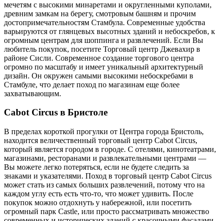
мечетям с высокими минаретами и округленными куполами,
древним замкам на берегу, смотровым башням и прочим
достопримечательностям Стамбула. Современные удобства
варьируются от глянцевых высотных зданий и небоскребов, к
огромным центрам для шоппинга и развлечений. Если Вы
любитель покупок, посетите Торговый центр Джевахир в
районе Сисли. Современное создание торгового центра
огромно по масштабу и имеет уникальный архитектурный
дизайн. Он окружен самыми высокими небоскребами в
Стамбуле, что делает поход по магазинам еще более
захватывающим.
Cabot Circus в Бристоле
В пределах короткой прогулки от Центра города Бристоль,
находится величественный торговый центр Cabot Circus,
который является городом в городе. С отелями, кинотеатрами,
магазинами, ресторанами и развлекательными центрами —
Вы можете легко потеряться, если не будете следить за
знаками и указателями. Поход в торговый центр Cabot Circus
может стать из самых больших развлечений, потому что на
каждом углу есть есть что-то, что может удивить. После
покупок можно отдохнуть у набережной, или посетить
огромный парк Castle, или просто рассматривать множество
современных и исторических зданий с красочными фасадами,