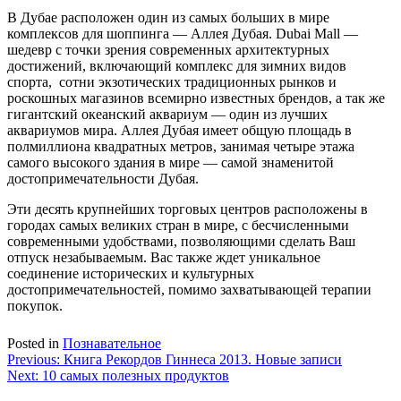
В Дубае расположен один из самых больших в мире
комплексов для шоппинга — Аллея Дубая. Dubai Mall —
шедевр с точки зрения современных архитектурных
достижений, включающий комплекс для зимних видов
спорта, сотни экзотических традиционных рынков и
роскошных магазинов всемирно известных брендов, а так же
гигантский океанский аквариум — один из лучших
аквариумов мира. Аллея Дубая имеет общую площадь в
полмиллиона квадратных метров, занимая четыре этажа
самого высокого здания в мире — самой знаменитой
достопримечательности Дубая.
Эти десять крупнейших торговых центров расположены в
городах самых великих стран в мире, с бесчисленными
современными удобствами, позволяющими сделать Ваш
отпуск незабываемым. Вас также ждет уникальное
соединение исторических и культурных
достопримечательностей, помимо захватывающей терапии
покупок.
Posted in
Познавательное
Навигация
Previous:
Книга Рекордов Гиннеса 2013. Новые записи
Next:
10 самых полезных продуктов
по