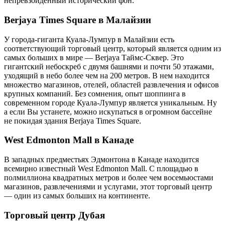
непревзойденный исторический фон.
Berjaya Times Square в Малайзии
У города-гиганта Куала-Лумпур в Малайзии есть
соответствующий торговый центр, который является одним из
самых больших в мире — Berjaya Таймс-Сквер. Это
гигантский небоскреб с двумя башнями и почти 50 этажами,
уходящий в небо более чем на 200 метров. В нем находится
множество магазинов, отелей, областей развлечения и офисов
крупных компаний. Без сомнения, опыт шоппинга в
современном городе Куала-Лумпур является уникальным. Ну
а если Вы устанете, можно искупаться в огромном бассейне
не покидая здания Berjaya Times Square.
West Edmonton Mall в Канаде
В западных предместьях Эдмонтона в Канаде находится
всемирно известный West Edmonton Mall. С площадью в
полмиллиона квадратных метров и более чем восемьюстами
магазинов, развлечениями и услугами, этот торговый центр
— один из самых больших на континенте.
Торговый центр Дубая