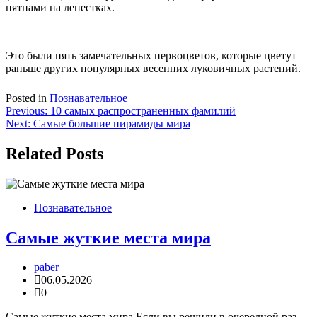
пятнами на лепестках.
Это были пять замечательных первоцветов, которые цветут
раньше других популярных весенних луковичных растений.
Posted in
Познавательное
Навигация
Previous:
10 самых распространенных фамилий
Next:
Самые большие пирамиды мира
по
записям
Related Posts
Познавательное
Самые жуткие места мира
paber
06.05.2026
0
Самые жуткие места мира Если вы решили в очередной раз