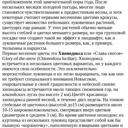
приближением этой замечательной поры года. После
нескольких месяцев холодной погоды, многие люди
становятся чувствительными к предвестникам весны, и хотя
некоторые считают первыми весенними цветами крокусы,
существует множество небольших луковичных растений,
цветущих еще раньше. У этих растений обычно меньше
высота стеблей и цветки меньшего размера, но при групповой
посадке они создают такой же эффект в ландшафте, как и
луковичные растения большего размера, как, к примеру,
тюльпаны и нарциссы.
Первые весенние цветы это
Хионодокса
или «Слава снегов»
Glory-of-the-snow (Chionodoxa luciliae). Хионодокса
встречается в нескольких цветовых вариантах, но у каждого
имеются свои особенности. Это исключительно
морозостойкие луковицы и их легко выращивать, так как они
не требуют специального внимания.Невысокие,
очаровательные в своей грациозности и небесной синеве
хионодоксы встречаются около тающих снежников гор, на
альпийских лугах (на высоте 2 км).Цветёт красавица-
хионодокса ранней весной, в течение двух недель. На тонком
стебельке её цветоноса (высотой до15 см) размещается около
10-15 ширококолокольчатых, смотрящих вверх цветков
(диаметром в среднем 3 см). Во время цветения хионодокс их
куртинка из нескольких луковиц представляет собой как бы
пышную «корзиночку», наполненную изящными цветками и