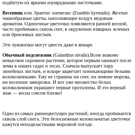
подбитую их яркими изумрудными листочками.
Весенник
или Эрантис хиемелис (Eranthis hyemalis). Желтые
чашеобразные цветы, наполняющие воздух медовым
ароматом. Одиночные цветочки появляются ранней весной,
часто пробиваясь сквозь снег, в окружении изящных зеленых
или бронзовых листьев.
Эти луковички могут цвести даже в январе.
Обычный подснежник
(Galanthus nivalis).Всем знакомо
невысокое скромное растение, которое первым оживает после
зимы в наших садах и лесах. Сначала выпускает пару
линейных листьев, и вскоре зацветает поникающими белыми
колокольчиками. Ему не страшны ни снег, ни зимние морозы,
ни весенние заморозки. И вот уже множество белых
колокольчиков украшают первые проталины. И это верный
знак — весна совсем близко!
Одно из самых раннецветущих растений, иногда пробивается
сквозь слой снега. Эти белоснежные колокольчатые цветочки
кажутся неподвластными морозной погоде.