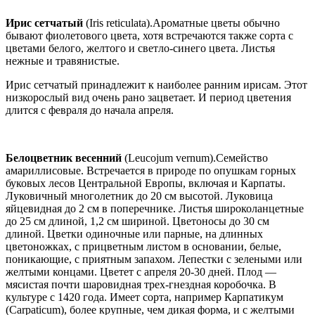
Ирис сетчатый
(Iris reticulata).Ароматные цветы обычно
бывают фиолетового цвета, хотя встречаются также сорта с
цветами белого, желтого и светло-синего цвета. Листья
нежные и травянистые.
Ирис сетчатый принадлежит к наиболее ранним ирисам. Этот
низкорослый вид очень рано зацветает. И период цветения
длится с февраля до начала апреля.
Белоцветник весенний
(Leucojum vernum).Семейство
амариллисовые. Встречается в природе по опушкам горных
буковых лесов Центральной Европы, включая и Карпаты.
Луковичный многолетник до 20 см высотой. Луковица
яйцевидная до 2 см в поперечнике. Листья широколанцетные
до 25 см длиной, 1,2 см шириной. Цветоносы до 30 см
длиной. Цветки одиночные или парные, на длинных
цветоножках, с прицветным листом в основании, белые,
поникающие, с приятным запахом. Лепестки с зелеными или
желтыми концами. Цветет с апреля 20-30 дней. Плод —
мясистая почти шаровидная трех-гнездная коробочка. В
культуре с 1420 года. Имеет сорта, например Карпатикум
(Carpaticum), более крупные, чем дикая форма, и с желтыми